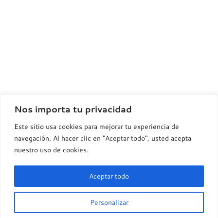
Nos importa tu privacidad
Este sitio usa cookies para mejorar tu experiencia de
navegación. Al hacer clic en "Aceptar todo", usted acepta
nuestro uso de cookies.
PRODUCTOS
PROYECTOS
Serie Alhambra
Proyectos
Aceptar todo
Nacionales
Serie Manuales
Proyectos
Cerámica Artística y
Personalizar
Serie Oro
Internacionales
Decoración